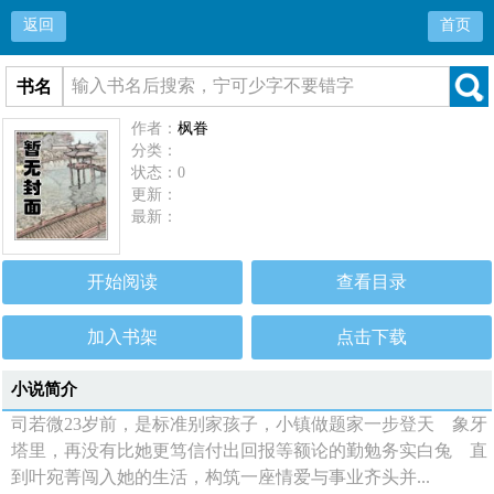
返回
首页
书名
作者：
枫眷
分类：
状态：0
更新：
最新：
开始阅读
查看目录
加入书架
点击下载
小说简介
司若微23岁前，是标准别家孩子，小镇做题家一步登天 象牙
塔里，再没有比她更笃信付出回报等额论的勤勉务实白兔 直
到叶宛菁闯入她的生活，构筑一座情爱与事业齐头并...