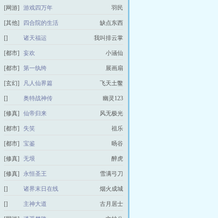
[网游]
游戏四万年
羽民
[其他]
四合院的生活
缺点东西
[]
诸天福运
我叫排云掌
[都市]
妄欢
小涵仙
[都市]
第一纨绔
展画扇
[玄幻]
凡人仙界篇
飞天土鳖
[]
奥特战神传
幽灵123
[修真]
仙帝归来
风无极光
[都市]
失笑
祖乐
[都市]
宝鉴
旸谷
[修真]
无垠
醉虎
[修真]
永恒圣王
雪满弓刀
[]
诸界末日在线
烟火成城
[]
主神大道
古月居士