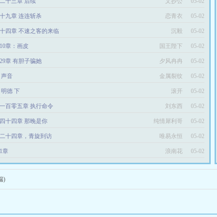
二十三章 后续
文抄公
05-02
十九章 连连斩杀
恋青衣
05-02
十四章 不速之客的来临
沉毅
05-02
10章：画皮
国王陛下
05-02
29章 有胆子骗她
夕风冉冉
05-02
6 声音
金属裂纹
05-02
4 明德 下
滚开
05-02
一百零五章 执行命令
刘东西
05-02
四十四章 那晚是你
纯情犀利哥
05-02
二十四章，青旋到访
唯易永恒
05-02
1章
浪南花
05-02
端)