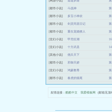
[网游小说]
逍遥梦路
第
[都市小说]
斗战神
第
[都市小说]
多宝小神农
第
[都市小说]
剑灵同居日记
第
[都市小说]
重生宠婚撩人
第
[玄幻小说]
甲壳狂潮
1
[玄幻小说]
十方武圣
1
[其他小说]
佣兵天下
第
[都市小说]
邪御天娇
第
[玄幻小说]
鸿蒙教尊
第
[都市小说]
春虎的猫尾
第
友情连接：
酷酷中文
我爱模板网
(邮箱见顶