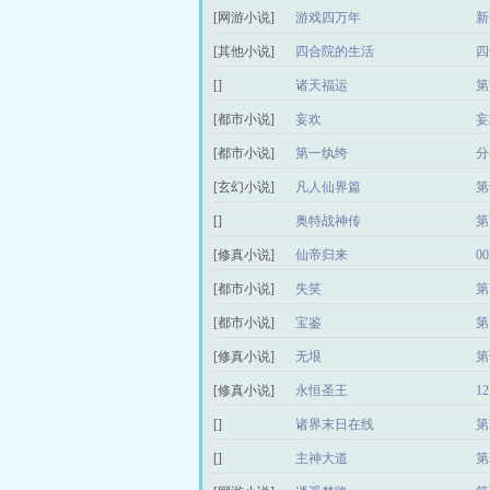
[网游小说]
游戏四万年
新
[其他小说]
四合院的生活
四
[]
诸天福运
第
[都市小说]
妄欢
妄
[都市小说]
第一纨绔
分
[玄幻小说]
凡人仙界篇
第
[]
奥特战神传
第
[修真小说]
仙帝归来
0
[都市小说]
失笑
第
[都市小说]
宝鉴
第
[修真小说]
无垠
第
[修真小说]
永恒圣王
1
[]
诸界末日在线
第
[]
主神大道
第