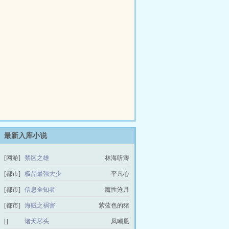
最新入库小说
[网游]
禁区之雄
林海听涛
[都市]
极品最强大少
平凡心
[都市]
信息全知者
魔性沧月
[都市]
海贼之祸害
紫蓝色的猪
[]
诸天尽头
凤嘲凰