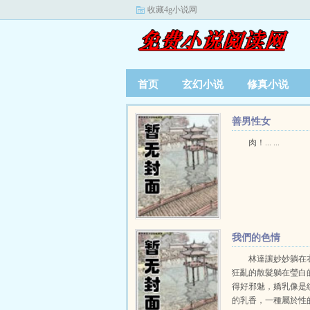
收藏4g小说网
首页
玄幻小说
修真小说
善男性女
肉！... ...
我們的色情
林達讓妙妙躺在
狂亂的散髮躺在瑩白
得好邪魅，嬌乳像是
的乳香，一種屬於性