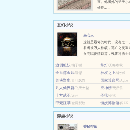
來。他將她的裙子小
修長... ...
玄幻小说
枭心人
这就是最坏的时代，没有之一
君者被万人称颂，死亡之灵重
女高唱爱情诗篇，残废将勇士
留，修士把地狱之火引向黎明
追倒狐妖
掌灯
/柚子樹
来的人... ...
/无晦春秋
全系炼金师
神权之上
/瑞恩
/缘分0
剑侠野史
国家算命局
/青叶飘然
/Aguo
凡人仙界篇
灭神榜
/飞天土鳖
/无所住
十方武圣
圣狱
/滚开
/圣狱
甲壳狂潮
镇妖博物馆
/金属裂纹
/阎ZK
穿越小说
香径徘徊