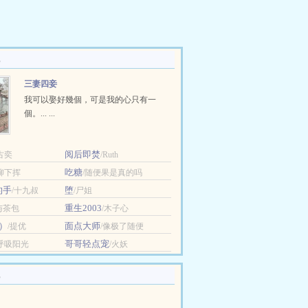
三妻四妾
我可以娶好幾個，可是我的心只有一
個。... ...
阅后即焚
古奕
/Ruth
吃糖
/柳下挥
/随便果是真的吗
的手
堕
/十九叔
/尸姐
重生2003
与茶包
/木子心
）
面点大师
/提优
/像极了随便
哥哥轻点宠
/呼吸阳光
/火妖