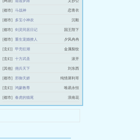
[网游]
逍遥梦路
文抄公
[都市]
斗战神
恋青衣
[都市]
多宝小神农
沉毅
[都市]
剑灵同居日记
国王陛下
[都市]
重生宠婚撩人
夕风冉冉
[玄幻]
甲壳狂潮
金属裂纹
[玄幻]
十方武圣
滚开
[其他]
佣兵天下
刘东西
[都市]
邪御天娇
纯情犀利哥
[玄幻]
鸿蒙教尊
唯易永恒
[都市]
春虎的猫尾
浪南花