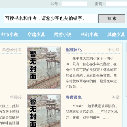
账号：
密码：
搜 索
都市小说
穿越小说
网游小说
科幻小说
其他小说
单恋爱好者
配種日記
于小晨
生平無大志的小女子一周小
吟，只有一個心存多年的懸念，在
兔年生個可愛的兔寶寶！傳承她家
的優良傳統：兔女郎生兔寶寶。無
奈待脫線而迷糊的她，發覺兔年近
在眼前... ...
特麗莎
春疲吊生
岑徽
衣服上，她那
Maaskq： 如果我是被歸類的，
的衣服上頭顯
我應該知道它名諱。 __不特定的地
綻放著醞釀好
方，會被一些字句砸中__... ...
的氣味蔓延開