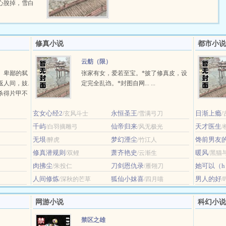
心脫掉，雪白
修真小说
都市小说
云舫（限）
。卑鄙的弑
张家有女，爱若至宝。*披了修真皮，设
返人间，妓.
定完全乱诌。*封图自网... ...
杀得片甲不
，而遗失未
玄女心经2
永恒圣王
日渐上瘾
/玄风斗士
/雪满弓刀
/
千屿
仙帝归来
天才医生
/白羽摘雕弓
/风无极光
无垠
梦幻湮尘
馋前男友
/醉虎
/竹江人
修真潜规则
萧齐艳史
暖风
/双鲤
/云渐生
/黑猫
肉拂尘
刀剑恩仇录
她可以（h
/朱投仁
/雁翎刀
人间修炼
狐仙小妺喜
男人的好
/深秋的芒草
/四月喵
网游小说
科幻小说
禁区之雄