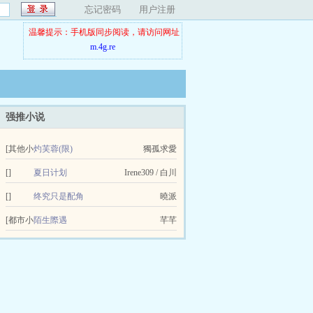
忘记密码
用户注册
温馨提示：手机版同步阅读，请访问网址
m.4g.re
强推小说
[其他小
灼芙蓉(限)
獨孤求愛
说]
[]
夏日计划
Irene309 / 白川
[]
终究只是配角
曉派
[都市小
陌生際遇
芊芊
说]