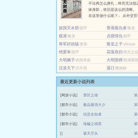
不论再怎么挣扎，终究无法抵
抹身影，依旧是这么的清晰。
在这里做什么呢？」 从外交
以第二名的优异成绩毕业的，
故国天水碧
香港復仇者
/韶芊
殷段。... ...
/叛龙
贱港
贞观情仇
/叛龙
/韶芊
将军好凶猛
叛逆之子
/更俗
/shirman
绝爱幸
花落燕归
/韶芊
/雨天之
大明嫡子
大明国师
/肉丝米面
/西湖遇
汉道天下
退订
/庄不周
/图南鲸
最近更新小说列表
[网游小说]
禁区之雄
第
[都市小说]
极品最强大少
第
[都市小说]
信息全知者
第
[都市小说]
海贼之祸害
第
[]
诸天尽头
第