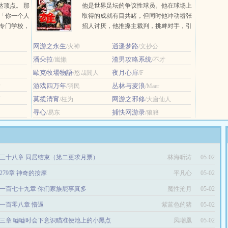
达顶点。 那
他是世界足坛的争议性球员。他在球场上
 「你一个人
取得的成就有目共睹，但同时他冲动嚣张
官专门学校，
招人讨厌，他推搡主裁判，挑衅对手，引
新人外交官
发斗殴…… 他让主裁判头疼，他让对
网游之永生
逍遥梦路
/火神
手的后... ...
/文抄公
潘朵拉
渣男攻略系统
/嵐懶
/不才
歐克牧場物語
夜月心扉
/悠哉閒人
/F
游戏四万年
丛林与麦浪
后
/羽民
/Maer
莫揽清宵
网游之邪修
雨
/枉为
/大唐仙人
寻心
捕快网游录
/易东
/狼籍
三十八章 同居结束（第二更求月票）
林海听涛
05-02
279章 神奇的按摩
平凡心
05-02
一百七十九章 你们家族屁事真多
魔性沧月
05-02
一百零八章 懵逼
紫蓝色的猪
05-02
三章 嘘嘘时会下意识瞄准便池上的小黑点
凤嘲凰
05-02