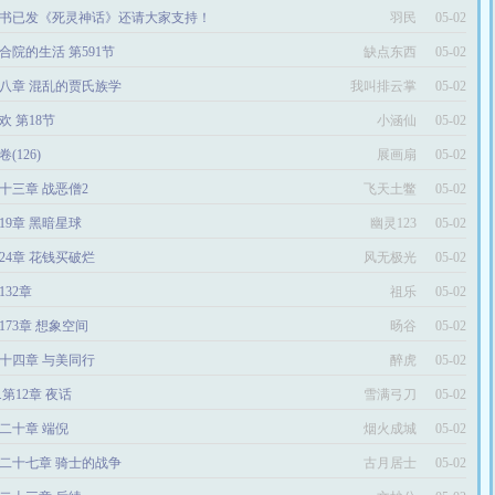
书已发《死灵神话》还请大家支持！
羽民
05-02
合院的生活 第591节
缺点东西
05-02
八章 混乱的贾氏族学
我叫排云掌
05-02
欢 第18节
小涵仙
05-02
卷(126)
展画扇
05-02
十三章 战恶僧2
飞天土鳖
05-02
19章 黑暗星球
幽灵123
05-02
024章 花钱买破烂
风无极光
05-02
132章
祖乐
05-02
173章 想象空间
旸谷
05-02
十四章 与美同行
醉虎
05-02
2.第12章 夜话
雪满弓刀
05-02
二十章 端倪
烟火成城
05-02
二十七章 骑士的战争
古月居士
05-02