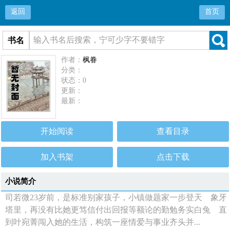
返回
首页
书名
作者：
枫眷
分类：
状态：0
更新：
最新：
开始阅读
查看目录
加入书架
点击下载
小说简介
司若微23岁前，是标准别家孩子，小镇做题家一步登天 象牙
塔里，再没有比她更笃信付出回报等额论的勤勉务实白兔 直
到叶宛菁闯入她的生活，构筑一座情爱与事业齐头并...