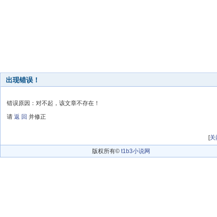
出现错误！
错误原因：对不起，该文章不存在！
请
返 回
并修正
[
关
版权所有©
t1b3小说网