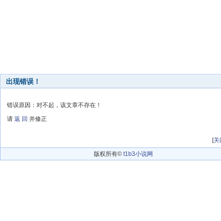
出现错误！
错误原因：对不起，该文章不存在！
请
返 回
并修正
[
关
版权所有©
t1b3小说网