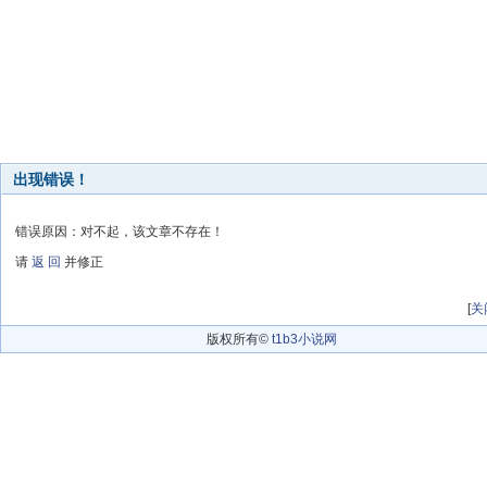
出现错误！
错误原因：对不起，该文章不存在！
请
返 回
并修正
[
关
版权所有©
t1b3小说网